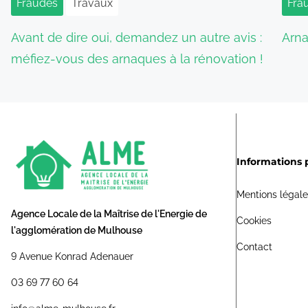
Fraudes
Travaux
Fra
n
Avant de dire oui, demandez un autre avis :
Arna
d
méfiez-vous des arnaques à la rénovation !
e
s
p
Informations 
u
b
Mentions légal
Agence Locale de la Maîtrise de l'Energie de
Cookies
l
l'agglomération de Mulhouse
Contact
i
9 Avenue Konrad Adenauer
c
03 69 77 60 64