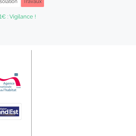
Isolation
Travaux
1€ : Vigilance !