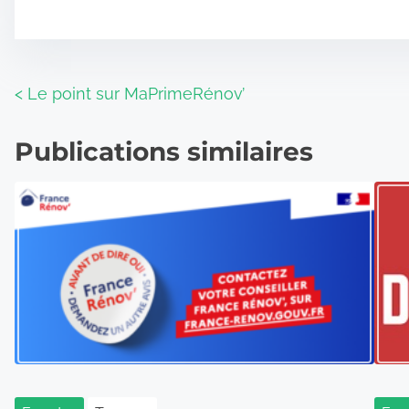
N
<
Le point sur MaPrimeRénov’
a
Publications similaires
v
i
g
a
t
i
o