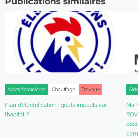
Publications similaires
Aides financières
Chauffage
Travaux
Aide
Plan d’électrification : quels impacts sur
MaPr
l’habitat ?
RDV 
déso
dem