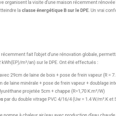
ve organisent la visite d’une maison récemment rénovée 
tteindre la
classe énergétique B sur le DPE
. Un vrai conf
 récemment fait l’objet d’une rénovation globale, permett
02 kWh(EP)/m²/an) sur le DPE. Ont été effectués :
avec 29cm de laine de bois + pose de frein vapeur (R = 
de laine minérale + pose de frein vapeur + doublage int
yuréthane projetée 5cm + chappe (R=1,70 K.m²/W)
es
par du double vitrage PVC 4/16/4 (Uw = 1.4 W/m².K et 
e pompe à chaleur air/eau avec production d’eau chaude 