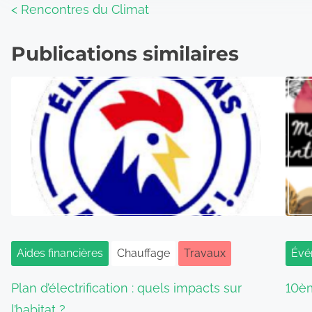
<
Rencontres du Climat
Publications similaires
Aides financières
Chauffage
Travaux
Évé
Plan d’électrification : quels impacts sur
10è
l’habitat ?